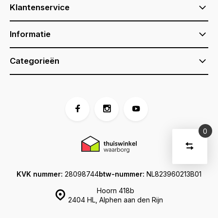
Klantenservice
Informatie
Categorieën
0
Vergelijk
Start
producte
U
Verwijder
heeft
alle
KVK nummer:
28098744
btw-nummer:
NL823960213B01
producten
vergelijki
geen
artikelen
Hoorn 418b
in uw
2404 HL, Alphen aan den Rijn
winkelwage