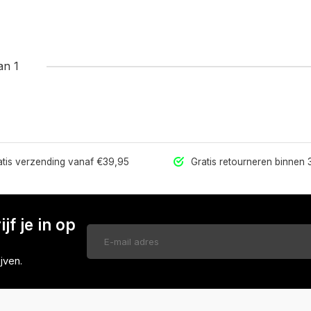
an 1
tis verzending vanaf €39,95
Gratis retourneren binnen
jf je in op
jven.