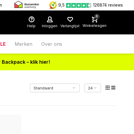
en
9,5
126874 reviews
0
Winkelwagen
Help
Inloggen
Verlanglijst
LE
Merken
Over ons
 Backpack – klik hier!