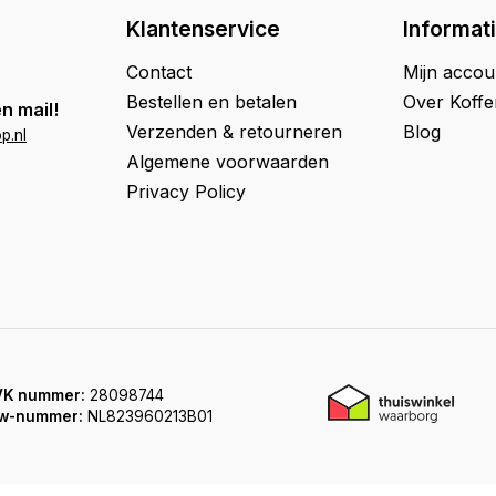
Klantenservice
Informat
Contact
Mijn accou
Bestellen en betalen
Over Koff
n mail!
Verzenden & retourneren
Blog
p.nl
Algemene voorwaarden
Privacy Policy
VK nummer:
28098744
w-nummer:
NL823960213B01