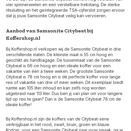
vier spinnerwielen en een verstelbare trekstang. De sterke
ritssluiting en het geïntegreerde TSA-cijferslot zorgen ervoor
dat jij jouw Samsonite Citybeat veilig kan vervoeren.
Aanbod van Samsonite Citybeat bij
Koffershop.nl
Bij Koffershop.nl verkopen wij de Samsonite Citybeat in drie
verschillende maten. De kleinste maat is 55 cm hoog en
geschikt als handbagage. De tussenmaat van de Samsonite
Citybeat is 66 cm hoog en een ideale koffer voor een
vakantie van één á twee weken. De grootste Samsonite
Citybeat is 78 cm hoog en is dé perfecte koffer voor lange
reis of vakantie van drie of meer weken. Dit exemplaar biedt
ruimte aan 105 liter inhoud en kan zelfs nog worden
uitgebreid naar 113 liter. Dus ben jij van plan om voor langere
tijd op reis te gaan? Dan is de Samsonite Citybeat 78 cm de
ideale koffer!
Voor 17:00 besteld, is vandaag verzonden (ma-vr)
Bij Koffershop.nl zijn de koffers van de Citybeat-serie
verkrijgbaar in het rood, zwart, bruin, groen en blauw.
Kortom, voor een Samsonite Citybeat naar jouw smaak, ga je