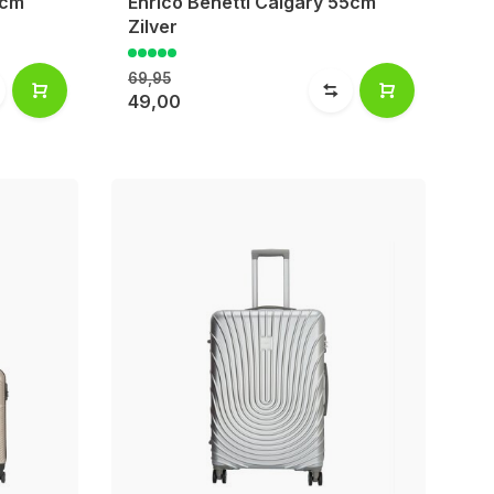
0cm
Enrico Benetti Calgary 55cm
Zilver
69,95
49,00