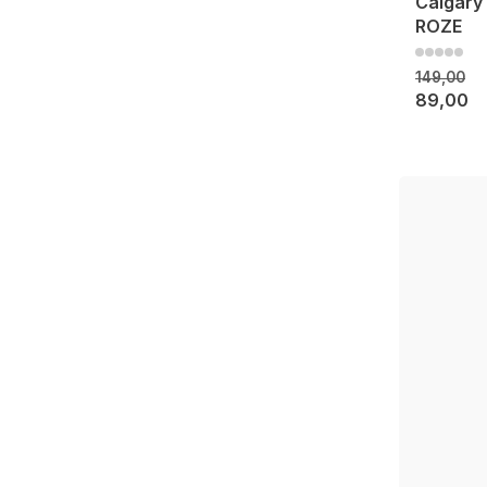
Calgary
ROZE
149,00
89,00