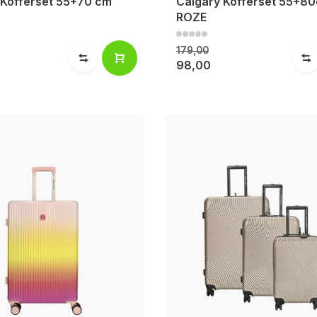
 Kofferset 55+70 cm
Calgary Kofferset 55+8
ROZE
179,00
98,00