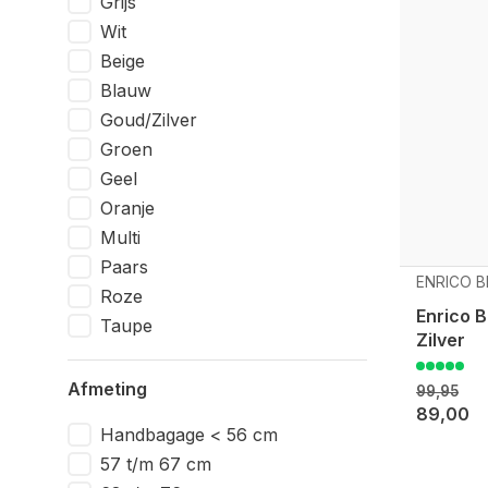
Grijs
Wit
Beige
Blauw
Goud/Zilver
Groen
Geel
Oranje
Multi
Paars
ENRICO B
Roze
Enrico 
Taupe
Zilver
Afmeting
99,95
89,00
Handbagage < 56 cm
57 t/m 67 cm