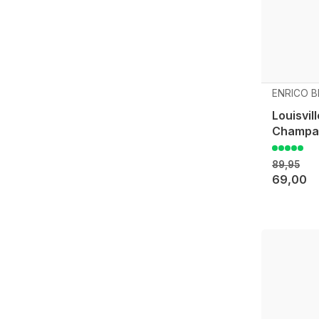
ENRICO B
Louisvi
Champa
89,95
69,00