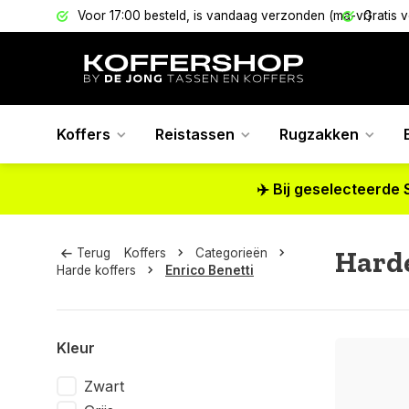
els
Voor 17:00 besteld, is vandaag verzonden (ma-vr)
Gratis 
Koffers
Reistassen
Rugzakken
✈️ Bij geselecteerde 
Harde
Terug
Koffers
Categorieën
Harde koffers
Enrico Benetti
Kleur
Zwart