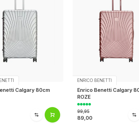
ENETTI
ENRICO BENETTI
Benetti Calgary 80cm
Enrico Benetti Calgary 
ROZE
99,95
89,00