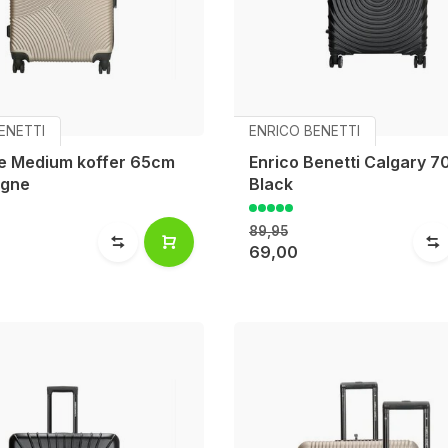
ENETTI
ENRICO BENETTI
lle Medium koffer 65cm
Enrico Benetti Calgary 
gne
Black
89,95
69,00