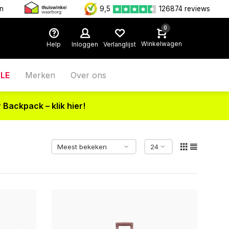
en
9,5
126874 reviews
0
Winkelwagen
Help
Inloggen
Verlanglijst
LE
Merken
Over ons
 Backpack – klik hier!