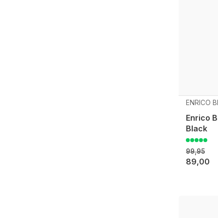
ENRICO B
Enrico 
Black
99,95
89,00