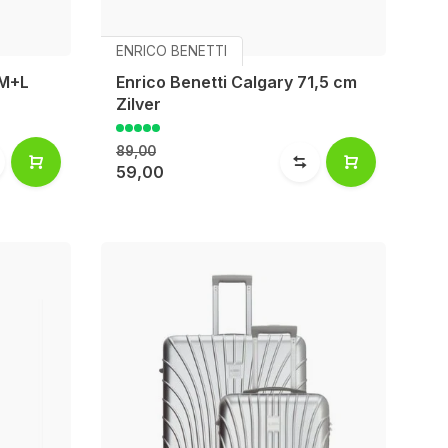
ENRICO BENETTI
+M+L
Enrico Benetti Calgary 71,5 cm
Zilver
89,00
59,00