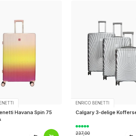
ENETTI
ENRICO BENETTI
enetti Havana Spin 75
Calgary 3-delige Kofferse
A
237,00