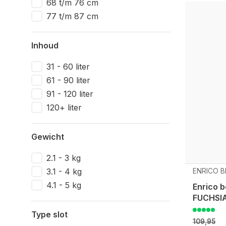
68 t/m 76 cm
77 t/m 87 cm
Inhoud
31 - 60 liter
61 - 90 liter
91 - 120 liter
120+ liter
Gewicht
2.1 - 3 kg
3.1 - 4 kg
ENRICO B
4.1 - 5 kg
Enrico b
FUCHSI
Type slot
109,95