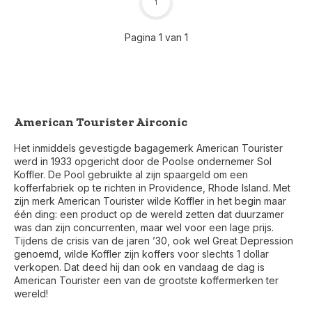
1
Pagina 1 van 1
American Tourister Airconic
Het inmiddels gevestigde bagagemerk American Tourister
werd in 1933 opgericht door de Poolse ondernemer Sol
Koffler. De Pool gebruikte al zijn spaargeld om een
kofferfabriek op te richten in Providence, Rhode Island. Met
zijn merk American Tourister wilde Koffler in het begin maar
één ding: een product op de wereld zetten dat duurzamer
was dan zijn concurrenten, maar wel voor een lage prijs.
Tijdens de crisis van de jaren ’30, ook wel Great Depression
genoemd, wilde Koffler zijn koffers voor slechts 1 dollar
verkopen. Dat deed hij dan ook en vandaag de dag is
American Tourister een van de grootste koffermerken ter
wereld!