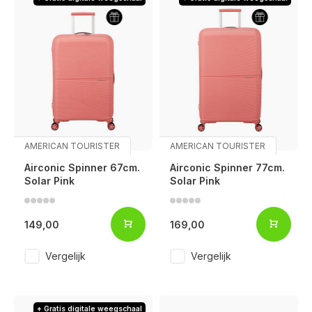
AMERICAN TOURISTER
AMERICAN TOURISTER
Airconic Spinner 67cm.
Airconic Spinner 77cm.
Solar Pink
Solar Pink
149,00
169,00
Vergelijk
Vergelijk
+ Gratis digitale weegschaal