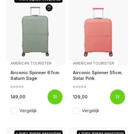
AMERICAN TOURISTER
AMERICAN TOURISTER
Airconic Spinner 67cm.
Airconic Spinner 55cm.
Saturn Sage
Solar Pink
149,00
129,00
Vergelijk
Vergelijk
Voor 17:00 besteld, is vandaag verzonden (ma-vr)
+ Gratis digitale weegschaal
+ Gratis digitale weegschaal