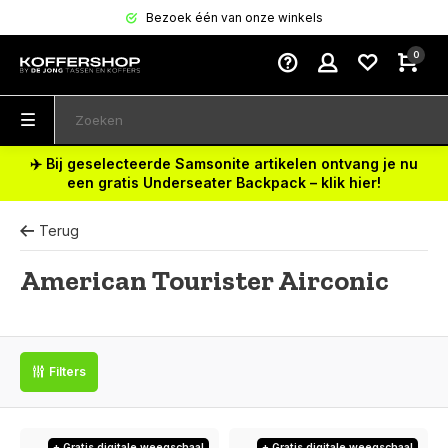
Bezoek één van onze winkels
0
✈️ Bij geselecteerde Samsonite artikelen ontvang je nu
een gratis Underseater Backpack – klik hier!
Terug
American Tourister Airconic
Filters
+ Gratis digitale weegschaal
+ Gratis digitale weegschaal