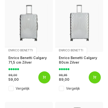
ENRICO BENETTI
ENRICO BENETTI
Enrico Benetti Calgary
Enrico Benetti Calgary
71,5 cm Zilver
80cm Zilver
89,00
99,95
59,00
89,00
Vergelijk
Vergelijk