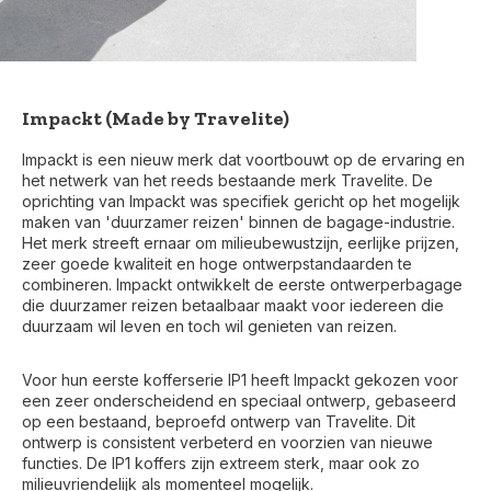
Impackt (Made by Travelite)
Impackt is een nieuw merk dat voortbouwt op de ervaring en
het netwerk van het reeds bestaande merk Travelite. De
oprichting van Impackt was specifiek gericht op het mogelijk
maken van 'duurzamer reizen' binnen de bagage-industrie.
Het merk streeft ernaar om milieubewustzijn, eerlijke prijzen,
zeer goede kwaliteit en hoge ontwerpstandaarden te
combineren. Impackt ontwikkelt de eerste ontwerperbagage
die duurzamer reizen betaalbaar maakt voor iedereen die
duurzaam wil leven en toch wil genieten van reizen.
Voor hun eerste kofferserie IP1 heeft Impackt gekozen voor
een zeer onderscheidend en speciaal ontwerp, gebaseerd
Voor 17:00 besteld, is vandaag verzonden (ma-vr)
op een bestaand, beproefd ontwerp van Travelite. Dit
ontwerp is consistent verbeterd en voorzien van nieuwe
functies. De IP1 koffers zijn extreem sterk, maar ook zo
milieuvriendelijk als momenteel mogelijk.