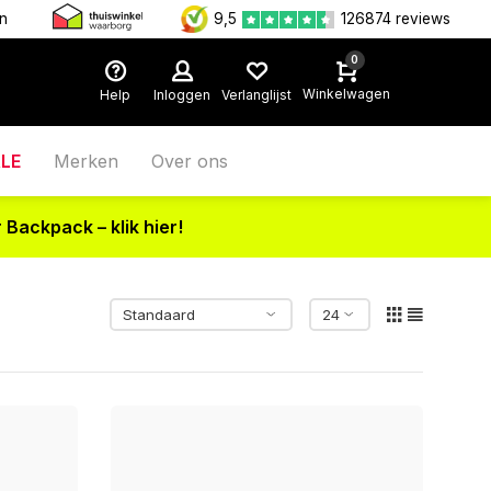
en
9,5
126874 reviews
0
Winkelwagen
Help
Inloggen
Verlanglijst
LE
Merken
Over ons
 Backpack – klik hier!