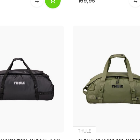
169,95
THULE