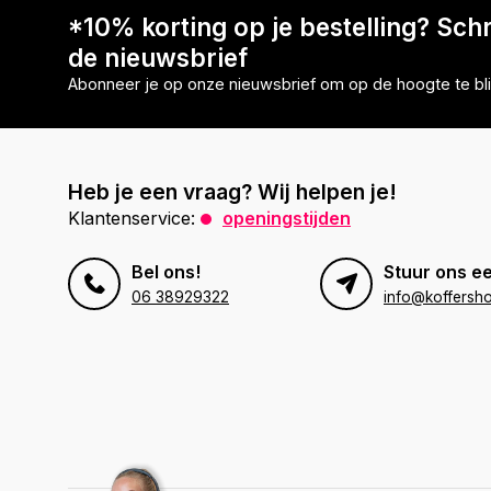
*10% korting op je bestelling? Schri
de nieuwsbrief
Abonneer je op onze nieuwsbrief om op de hoogte te bli
Heb je een vraag? Wij helpen je!
Klantenservice:
openingstijden
Bel ons!
Stuur ons ee
06 38929322
info@koffersho