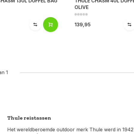
CHASM 130L DUFFEL BAG
THULE CHASM 40L DUFF
OLIVE
139,95
an 1
Thule reistassen
Het wereldberoemde outdoor merk Thule werd in 1942 op