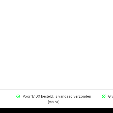
els
Voor 17:00 besteld, is vandaag verzonden
Gra
(ma-vr)