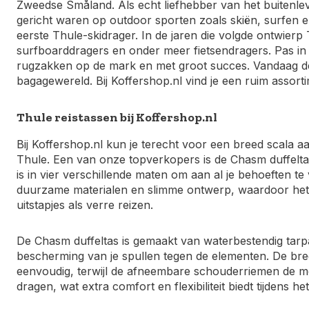
Zweedse Småland. Als echt liefhebber van het buitenlev
gericht waren op outdoor sporten zoals skiën, surfen e
eerste Thule-skidrager. In de jaren die volgde ontwierp
surfboarddragers en onder meer fietsendragers. Pas in
rugzakken op de mark en met groot succes. Vandaag de 
bagagewereld. Bij Koffershop.nl vind je een ruim assort
Thule reistassen bij Koffershop.nl
Bij Koffershop.nl kun je terecht voor een breed scal
Thule. Een van onze topverkopers is de Chasm duffeltas,
is in vier verschillende maten om aan al je behoeften 
duurzame materialen en slimme ontwerp, waardoor het d
uitstapjes als verre reizen.
De Chasm duffeltas is gemaakt van waterbestendig tarpa
bescherming van je spullen tegen de elementen. De bred
eenvoudig, terwijl de afneembare schouderriemen de mo
dragen, wat extra comfort en flexibiliteit biedt tijdens het