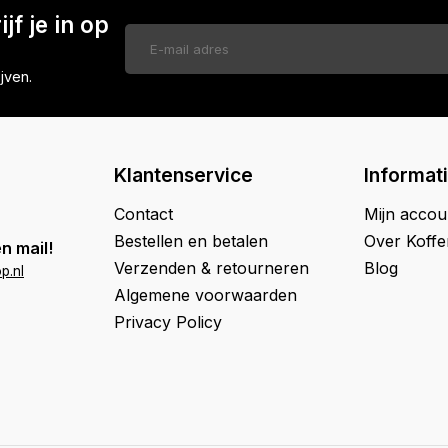
jf je in op
jven.
Klantenservice
Informat
Contact
Mijn accou
Bestellen en betalen
Over Koff
n mail!
Verzenden & retourneren
Blog
p.nl
Algemene voorwaarden
Privacy Policy