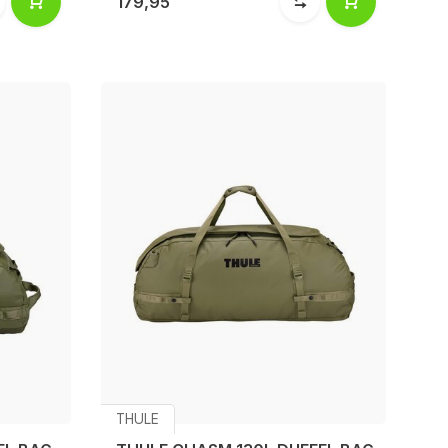
179,95
THULE