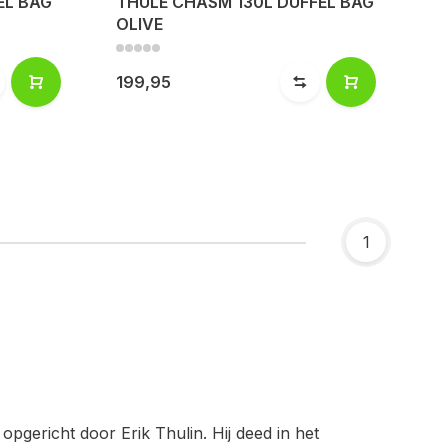
EL BAG
THULE CHASM 130L DUFFEL BAG
OLIVE
199,95
1
gericht door Erik Thulin. Hij deed in het