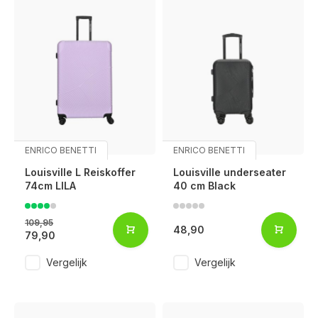
ENRICO BENETTI
ENRICO BENETTI
Louisville L Reiskoffer
Louisville underseater
74cm LILA
40 cm Black
109,95
48,90
79,90
Vergelijk
Vergelijk
Voor 17:00 besteld, is vandaag verzonden (ma-vr)