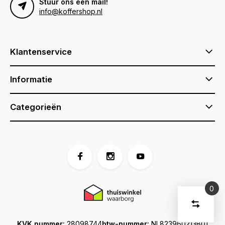
Stuur ons een mail!
info@koffershop.nl
Klantenservice
Informatie
Categorieën
0
Vergelijk
Start
producte
U
KVK nummer:
28098744
btw-nummer:
NL823960213B01
Verwijder