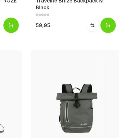
3" ROZE
Travelite Briize Backpack M
Black
59,95