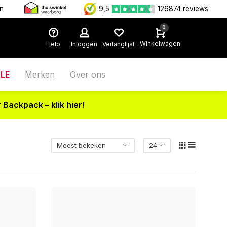
en
9,5
126874 reviews
0
Winkelwagen
Help
Inloggen
Verlanglijst
LE
Merken
Over ons
 Backpack – klik hier!