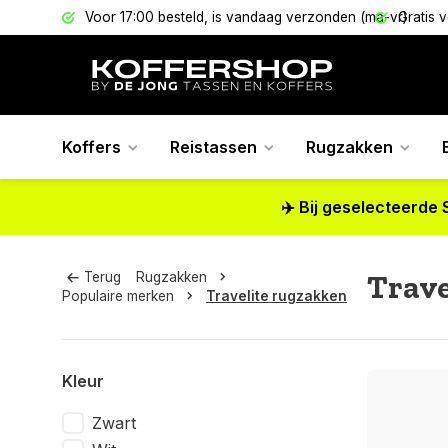
els
Voor 17:00 besteld, is vandaag verzonden (ma-vr)
Gratis 
Koffers
Reistassen
Rugzakken
✈️ Bij geselecteerde 
Trave
Terug
Rugzakken
Populaire merken
Travelite rugzakken
Kleur
Zwart