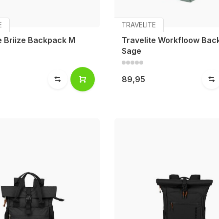
E
TRAVELITE
e Briize Backpack M
Travelite Workfloow Ba
Sage
89,95