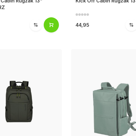
 Cabin Rugzak 13"
Kick Off Cabin Rugzak 1
RZ
44,95