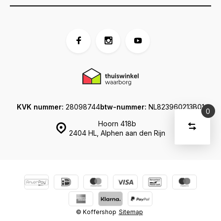
KVK nummer:
28098744
btw-nummer:
NL823960213B01
0
Vergelijk
Hoorn 418b
Start
producte
2404 HL, Alphen aan den Rijn
U
Verwijder
heeft
alle
producten
vergelijki
geen
artikelen
in uw
winkelwage
© Koffershop
Sitemap