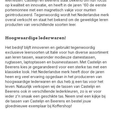
leerresten. Castelijn en Beerens staat bekend om hun focus
op kwaliteit en innovatie, en heeft in de jaren '60 de eerste
portemonnee met een magnetisch vakje voor munten
geïntroduceerd. Tegenwoordig wordt het Nederlandse merk
overal verkocht en staat het bekend om de geweldige leren
producten van verschillende soorten leer.
Hoogwaardige lederwaren!
Het bedrijf blijft innoveren en gebruikt tegenwoordig
exclusieve leersoorten uit Italië voor hun diverse assortiment
aan leren tassen, waaronder modieuze damestassen,
rugtassen, laptoptassen en businesstassen. Met Castelijn en
Beerens kies je gegarandeerd voor een sterke tas met een
klassieke look. Het Nederlandse merk heeft door de jaren
heen erg veel ervaring opgedaan in het produceren van
hoogwaardige lederwaren en dus heb jij een tas voor het
leven. Natuurlijk verkopen wij de tassen van Castelijn en
Beerens ook in verschillende lederkleuren, zo is er voor
ieder z’n smaak een geschikte tas. Neem snel een kijkje bij
de tassen van Castelijn en Beerens en bestel jouw
gloednieuwe exemplaar bij Koffershop!