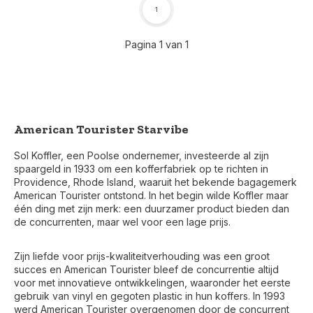
1
Pagina 1 van 1
American Tourister Starvibe
Sol Koffler, een Poolse ondernemer, investeerde al zijn
spaargeld in 1933 om een kofferfabriek op te richten in
Providence, Rhode Island, waaruit het bekende bagagemerk
American Tourister ontstond. In het begin wilde Koffler maar
één ding met zijn merk: een duurzamer product bieden dan
de concurrenten, maar wel voor een lage prijs.
Zijn liefde voor prijs-kwaliteitverhouding was een groot
Voor 17:00 besteld, is vandaag verzonden (ma-vr)
succes en American Tourister bleef de concurrentie altijd
voor met innovatieve ontwikkelingen, waaronder het eerste
gebruik van vinyl en gegoten plastic in hun koffers. In 1993
werd American Tourister overgenomen door de concurrent