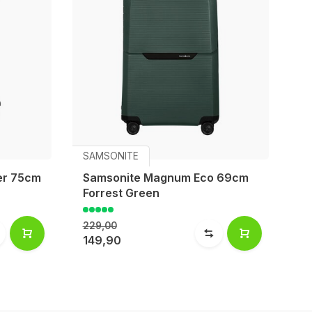
SAMSONITE
S
er 75cm
Samsonite Magnum Eco 69cm
S
Forrest Green
Ci
229,00
21
149,90
1