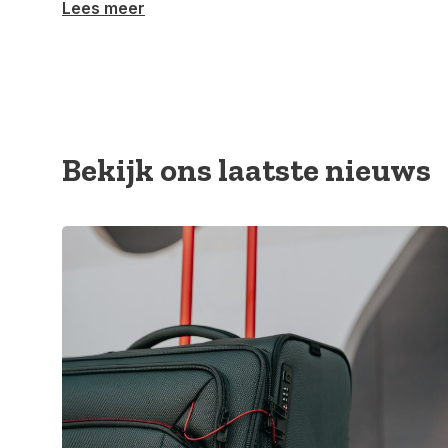
Lees meer
Bekijk ons uitgebreide assortiment in onze webshop 
dezelfde werkdag nog en dat doen we meestal nog 
Een vraag of persoonlijk advies nodig? Neem dan
Bekijk ons laatste nieuws