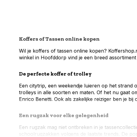
Koffers of Tassen online kopen
Wil je koffers of tassen online kopen? Koffershop.
winkel in Hoofddorp vind je een breed assortiment 
De perfecte koffer of trolley
Een citytrip, een weekendje luieren op het strand 
trolleys in alle soorten en maten. Of het nu gaat 
Enrico Benetti.
Ook als zakelijke reiziger ben je bij
Een rugzak voor elke gelegenheid
Een rugzak mag niet ontbreken in je tassencollectie
schoolrugzakken
volgens de laatste trends. De p