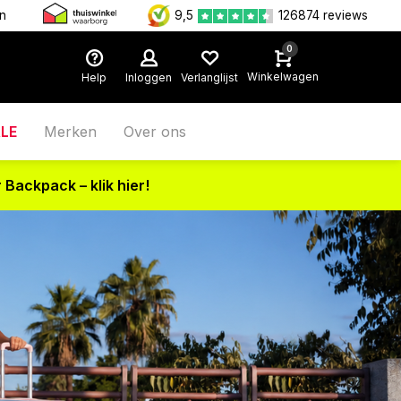
onze winkels
Voor 17:00 besteld, is vandaag verzonden (ma
9,5
126874 reviews
0
Winkelwagen
Help
Inloggen
Verlanglijst
LE
Merken
Over ons
 Backpack – klik hier!