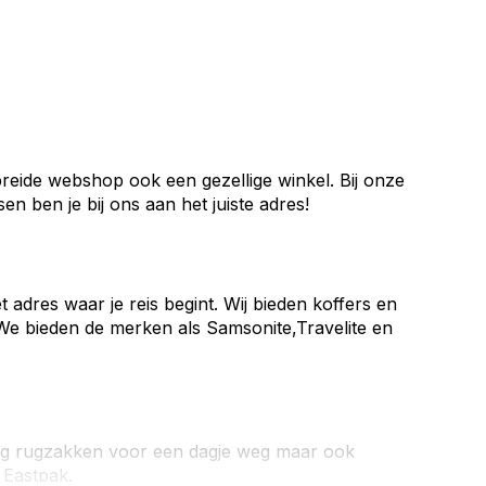
breide webshop ook een gezellige winkel. Bij onze
n ben je bij ons aan het juiste adres!
 adres waar je reis begint. Wij bieden koffers en
 We bieden de merken als
Samsonite,
Travelite
en
g rugzakken
voor een dagje weg maar ook
n
Eastpak
.