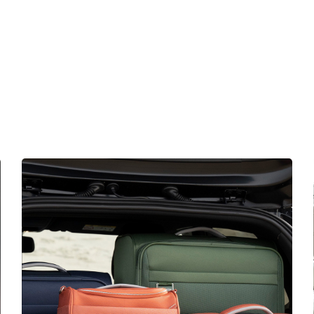
en bestel die koffer of tas eenvoudig en snel online! Dan v
gratis ook!
 contact op met onze
klantenservice.
Bel 06.38929322 of st