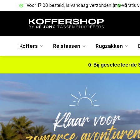
ld, is vandaag verzonden (ma-vr)
Gratis verzending vanaf €39,95
Koffers
Reistassen
Rugzakken
✈️ Bij geselecteerde 