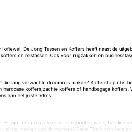
nl oftewel, De Jong Tassen en Koffers heeft naast de uitge
koffers en reistassen. Ook voor rugzakken en businesstasse
of die lang verwachte droomreis maken? Koffershop.nl is het
om
hardcase koffers,
zachte koffers
of
handbagage koffers
.
 ons aan het juiste adres.
! Er zijn
laptoprugzakken
voor school of werk, handige
da
opulairste merken van dit moment?
Rains,
The North face
e