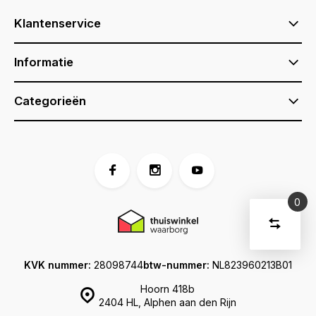
Klantenservice
Informatie
Categorieën
0
Vergelijk
Start
producte
U
Verwijder
heeft
alle
KVK nummer:
28098744
btw-nummer:
NL823960213B01
producten
vergelijki
geen
artikelen
Hoorn 418b
in uw
2404 HL, Alphen aan den Rijn
winkelwage