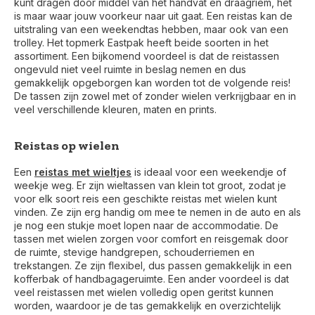
kunt dragen door middel van het handvat en draagriem, het
is maar waar jouw voorkeur naar uit gaat. Een reistas kan de
uitstraling van een weekendtas hebben, maar ook van een
trolley. Het topmerk Eastpak heeft beide soorten in het
assortiment. Een bijkomend voordeel is dat de reistassen
ongevuld niet veel ruimte in beslag nemen en dus
gemakkelijk opgeborgen kan worden tot de volgende reis!
De tassen zijn zowel met of zonder wielen verkrijgbaar en in
veel verschillende kleuren, maten en prints.
Reistas op wielen
Een
reistas met wieltjes
is ideaal voor een weekendje of
weekje weg. Er zijn wieltassen van klein tot groot, zodat je
voor elk soort reis een geschikte reistas met wielen kunt
vinden. Ze zijn erg handig om mee te nemen in de auto en als
je nog een stukje moet lopen naar de accommodatie. De
tassen met wielen zorgen voor comfort en reisgemak door
de ruimte, stevige handgrepen, schouderriemen en
trekstangen. Ze zijn flexibel, dus passen gemakkelijk in een
kofferbak of handbagageruimte. Een ander voordeel is dat
veel reistassen met wielen volledig open geritst kunnen
worden, waardoor je de tas gemakkelijk en overzichtelijk