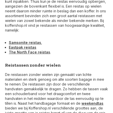
kunt inpakken. Thuis kun je de reistas eenvoudig opbergen,
aangezien de bovenkant flexibel is. Een reistas op wielen
neemt daarom minder ruimte in beslag dan een koffer. In ons
assortiment bevinden zich een groot aantal reistassen met
wielen van zowel bekende als minder bekende merken. Bij
koffershop.nl vind je reistassen van hoogwaardige kwaliteit,
namelijk:
Samsonite reistas
,
Eastpak reistas
The North Face reistas
.
Reistassen zonder wielen
De reistassen zonder wielen zijn gemaakt van lichte
materialen en sterk genoeg om alle soorten bagage in mee
te nemen. De reistassen zijn door de verschillende
handvaten gemakkelijk te dragen. Zo hebben de tassen vaak
een schouderband voor het draagcomfort en twee
handvaten in het midden waardoor de tas eenvoudig op te
tillen is. Naast het handbagage formaat en de
weekendtas
bieden we bij Koffershop.nl verschillende groottes aan, de
juiste grootte van je reistas hangt af van de duur van de reis.