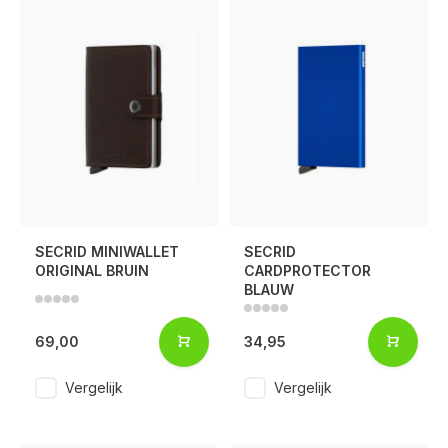
SECRID MINIWALLET
SECRID
ORIGINAL BRUIN
CARDPROTECTOR
BLAUW
69,00
34,95
Voor 17:00 besteld, is vandaag verzonden (ma-vr)
Vergelijk
Vergelijk