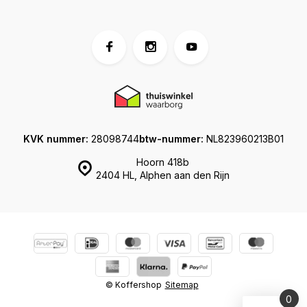
KVK nummer:
28098744
btw-nummer:
NL823960213B01
Hoorn 418b
2404 HL, Alphen aan den Rijn
© Koffershop
Sitemap
0