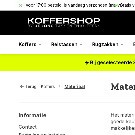
els
Voor 17:00 besteld, is vandaag verzonden (ma-vr)
Gratis 
Koffers
Reistassen
Rugzakken
✈️ Bij geselecteerde 
Mater
Terug
Koffers
Materiaal
Het materi
Informatie
goede keuz
Contact
makkelijke