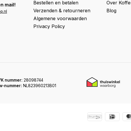
Bestellen en betalen
Over Koff
n mail!
Verzenden & retourneren
Blog
p.nl
Algemene voorwaarden
Privacy Policy
VK nummer:
28098744
w-nummer:
NL823960213B01