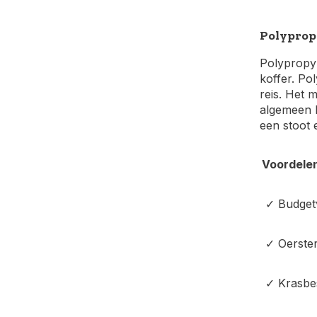
Polyprop
Polypropyl
koffer. Po
reis. Het 
algemeen b
een stoot 
Voordele
✓ Budgetv
✓ Oerste
✓ Krasbes