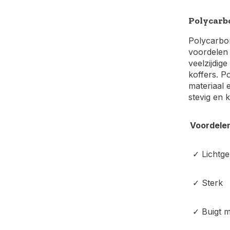
Polycarb
Polycarbon
voordelen 
veelzijdig
koffers. Po
materiaal 
stevig en 
Voordele
✓ Lichtge
✓ Sterk
✓ Buigt 