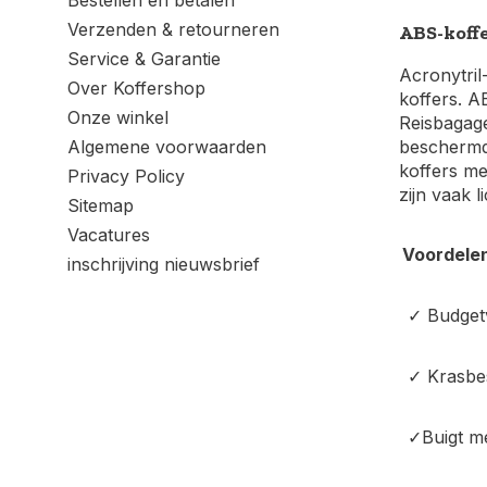
Bestellen en betalen
Verzenden & retourneren
ABS-koff
Service & Garantie
Acronytril
Over Koffershop
koffers. A
Onze winkel
Reisbagage
Algemene voorwaarden
beschermd 
koffers me
Privacy Policy
zijn vaak 
Sitemap
Vacatures
Voordele
inschrijving nieuwsbrief
✓ Budgetv
✓ Krasbes
✓Buigt m