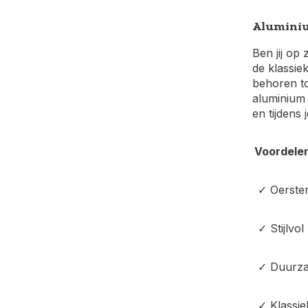
Alumini
Ben jij op
de klassie
behoren to
aluminium 
en tijdens 
Voordele
✓ Oerste
✓ Stijlvol
✓ Duurz
✓ Klassie