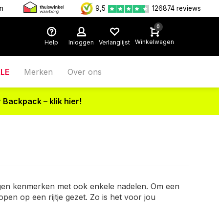
en
9,5
126874 reviews
0
Winkelwagen
Help
Inloggen
Verlanglijst
LE
Merken
Over ons
 Backpack – klik hier!
jn eigen kenmerken met ook enkele nadelen. Om een
en op een rijtje gezet. Zo is het voor jou