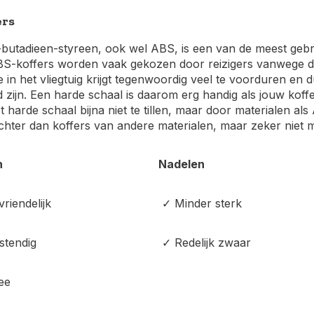
ers
-butadieen-styreen, ook wel ABS, is een van de meest geb
BS-koffers worden vaak gekozen door reizigers vanwege de
 in het vliegtuig krijgt tegenwoordig veel te voorduren en d
zijn. Een harde schaal is daarom erg handig als jouw koff
t harde schaal bijna niet te tillen, maar door materialen a
lichter dan koffers van andere materialen, maar zeker niet m
n
Nadelen
riendelijk
✓ Minder sterk
tendig
✓ Redelijk zwaar
ee