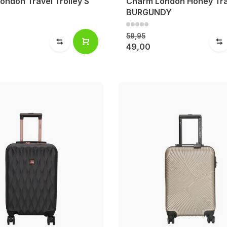
ondon Travel Trolley S
Charm London Honey Tra
BURGUNDY
59,95
49,00