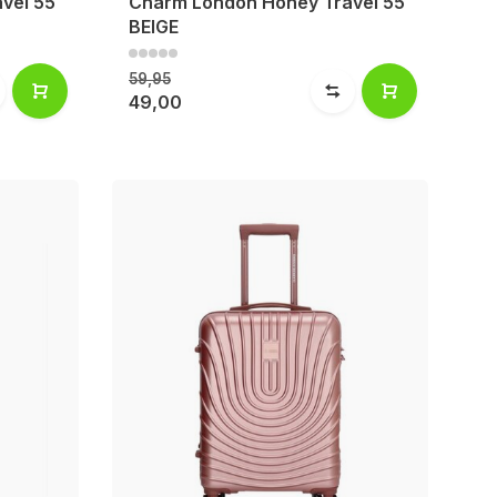
vel 55
Charm London Honey Travel 55
BEIGE
59,95
49,00