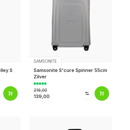
SAMSONITE
lley S
Samsonite S'cure Spinner 55cm
Zilver
219,00
139,00