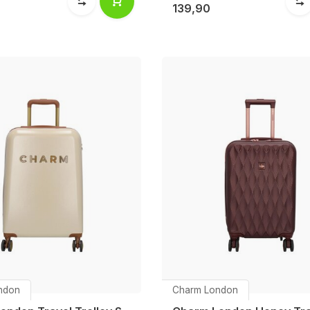
139,90
ndon
Charm London