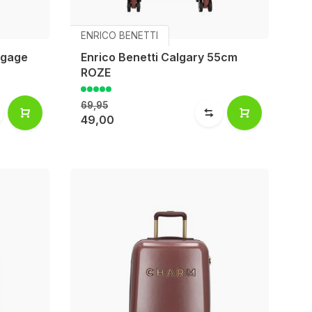
ENRICO BENETTI
agage
Enrico Benetti Calgary 55cm
ROZE
69,95
49,00