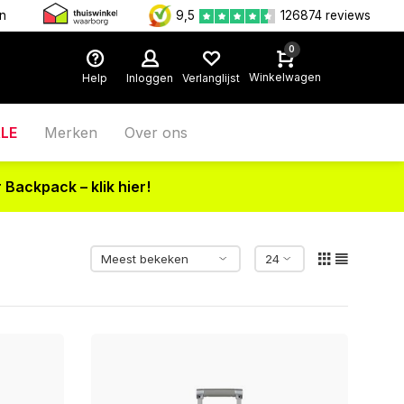
en
9,5
126874 reviews
0
Winkelwagen
Help
Inloggen
Verlanglijst
LE
Merken
Over ons
 Backpack – klik hier!