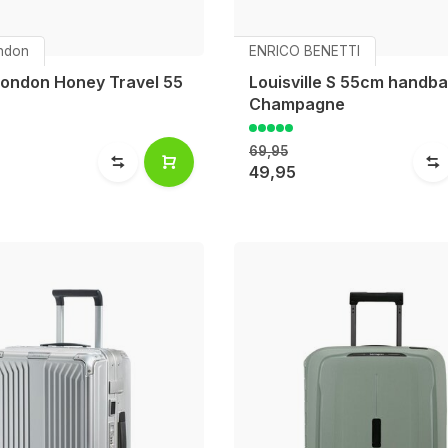
ndon
ENRICO BENETTI
ondon Honey Travel 55
Louisville S 55cm handb
Champagne
69,95
49,95