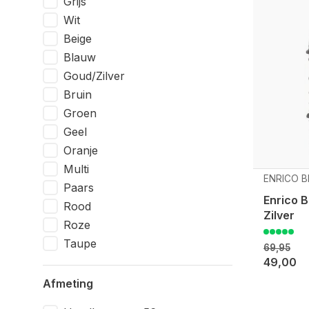
Grijs
Wit
Beige
Blauw
Goud/Zilver
Bruin
Groen
Geel
Oranje
Multi
ENRICO B
Paars
Enrico 
Rood
Zilver
Roze
Taupe
69,95
49,00
Afmeting