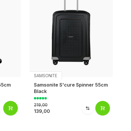
SAMSONITE
55cm
Samsonite S'cure Spinner 55cm
Black
219,00
139,00