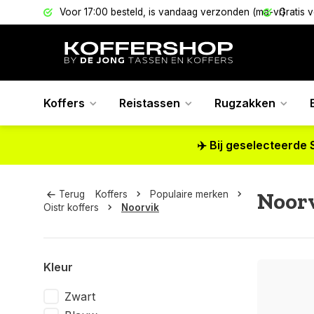
els
Voor 17:00 besteld, is vandaag verzonden (ma-vr)
Gratis 
Koffers
Reistassen
Rugzakken
✈️ Bij geselecteerde 
Noor
Terug
Koffers
Populaire merken
Oistr koffers
Noorvik
Kleur
Zwart