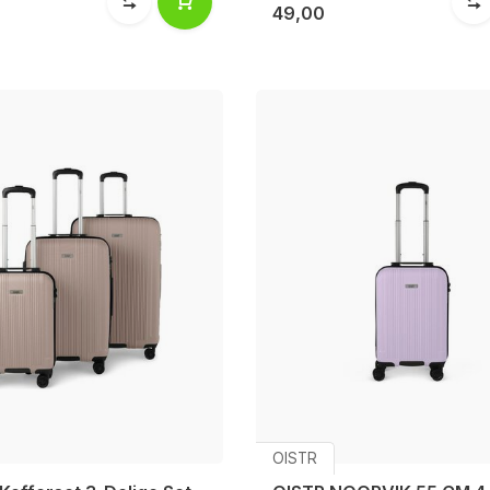
49,00
OISTR