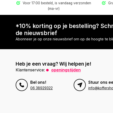
els
Voor 17:00 besteld, is vandaag verzonden
Gra
(ma-vr)
*10% korting op je bestelling? Schri
de nieuwsbrief
Abonneer je op onze nieuwsbrief om op de hoogte te bli
Heb je een vraag? Wij helpen je!
Klantenservice:
openingstijden
Bel ons!
Stuur ons ee
06 38929322
info@koffersho