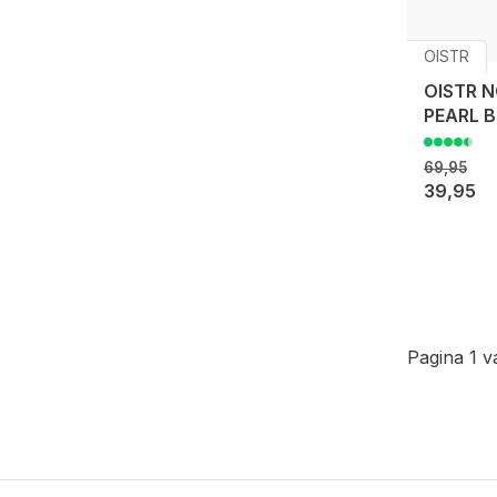
OISTR
OISTR N
PEARL B
69,95
39,95
Pagina 1 v