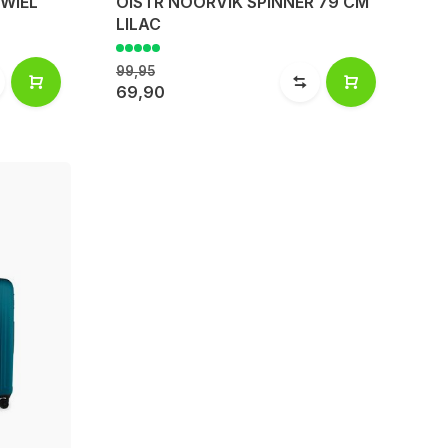
 WIEL
OISTR NOORVIK SPINNER 79 CM
LILAC
99,95
69,90