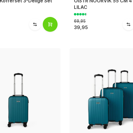
Kofferset 3-Delige Set
OISTR NOORVIK 55 CM 4
LILAC
69,95
39,95