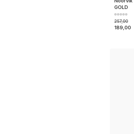
Noorvik 
GOLD
257,00
189,00