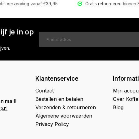
tis verzending vanaf €39,95
Gratis retourneren binnen
jf je in op
jven.
Klantenservice
Informat
Contact
Mijn accou
Bestellen en betalen
Over Koff
n mail!
Verzenden & retourneren
Blog
p.nl
Algemene voorwaarden
Privacy Policy