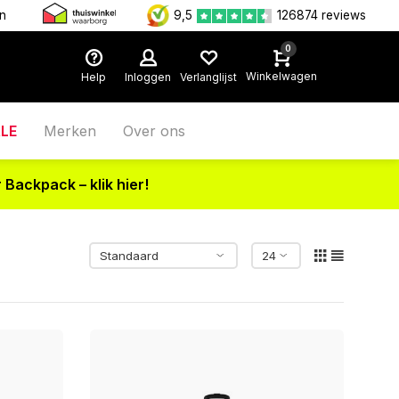
en
9,5
126874 reviews
0
Winkelwagen
Help
Inloggen
Verlanglijst
LE
Merken
Over ons
 Backpack – klik hier!