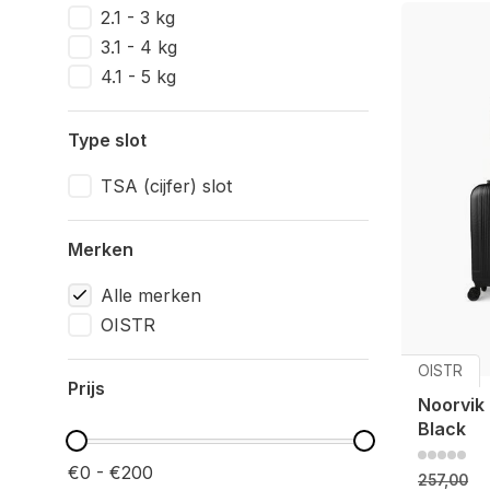
2.1 - 3 kg
3.1 - 4 kg
4.1 - 5 kg
Type slot
TSA (cijfer) slot
Merken
Alle merken
OISTR
OISTR
Prijs
Noorvik 
Black
€0 - €200
257,00