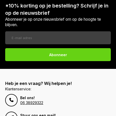
*10% korting op je bestelling? Schrijf je in
op de nieuwsbrief
Abonneer je op onze nieuwsbrief om op de hoogte te
blijven.
Abonneer
Heb je een vraag? Wij helpen je!
Klantenservice:
Bel ons!
Voor 17:00 besteld, is vandaag verzonden (ma-vr)
06 38929322
Stuur ons een mail!