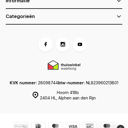
Informatie
Categorieën
KVK nummer:
28098744
btw-nummer:
NL823960213B01
Hoorn 418b
2404 HL, Alphen aan den Rijn