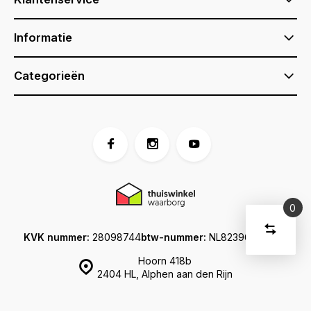
Informatie
Categorieën
0
Vergelijk
Start
KVK nummer:
28098744
btw-nummer:
NL823960213B01
producte
U
Verwijder
Hoorn 418b
heeft
alle
2404 HL, Alphen aan den Rijn
producten
vergelijki
geen
artikelen
in uw