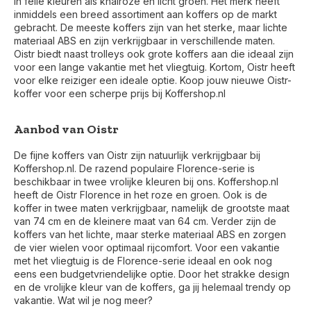
in felle kleuren als knalroze en licht groen. Het merk heeft
inmiddels een breed assortiment aan koffers op de markt
gebracht. De meeste koffers zijn van het sterke, maar lichte
materiaal ABS en zijn verkrijgbaar in verschillende maten.
Oistr biedt naast trolleys ook grote koffers aan die ideaal zijn
voor een lange vakantie met het vliegtuig. Kortom, Oistr heeft
voor elke reiziger een ideale optie. Koop jouw nieuwe Oistr-
koffer voor een scherpe prijs bij Koffershop.nl
Aanbod van Oistr
De fijne koffers van Oistr zijn natuurlijk verkrijgbaar bij
Koffershop.nl. De razend populaire Florence-serie is
beschikbaar in twee vrolijke kleuren bij ons. Koffershop.nl
heeft de Oistr Florence in het roze en groen. Ook is de
koffer in twee maten verkrijgbaar, namelijk de grootste maat
van 74 cm en de kleinere maat van 64 cm. Verder zijn de
koffers van het lichte, maar sterke materiaal ABS en zorgen
de vier wielen voor optimaal rijcomfort. Voor een vakantie
met het vliegtuig is de Florence-serie ideaal en ook nog
eens een budgetvriendelijke optie. Door het strakke design
en de vrolijke kleur van de koffers, ga jij helemaal trendy op
vakantie. Wat wil je nog meer?