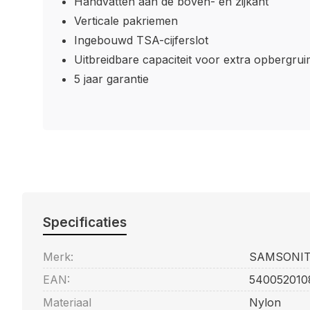
Handvatten aan de boven- en zijkant
Verticale pakriemen
Ingebouwd TSA-cijferslot
Uitbreidbare capaciteit voor extra opbergrui
5 jaar garantie
Specificaties
Merk:
SAMSONI
EAN:
540052010
Materiaal
Nylon