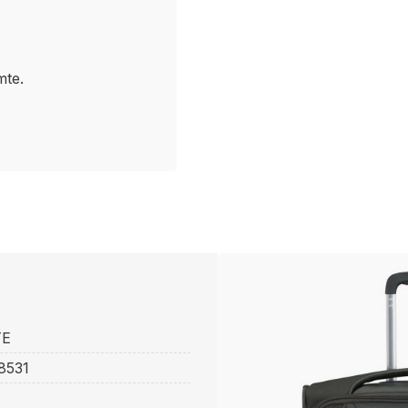
mte.
TE
8531