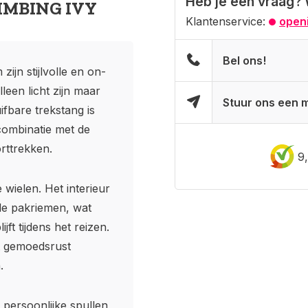
Heb je een vraag? 
LIMBING IVY
Klantenservice:
openi
Bel ons!
ijn stijlvolle en on-
een licht zijn maar
Stuur ons een m
ifbare trekstang is
combinatie met de
rttrekken.
9
wielen. Het interieur
le pakriemen, wat
jft tijdens het reizen.
t gemoedsrust
.
 persoonlijke spullen