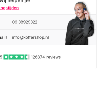
Wij helpen je!
ngstijden
06 38929322
ail!
info@koffershop.nl
,5
126874 reviews