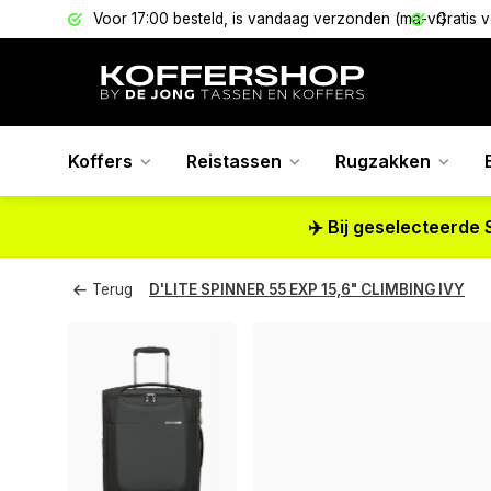
els
Voor 17:00 besteld, is vandaag verzonden (ma-vr)
Gratis 
Koffers
Reistassen
Rugzakken
✈️ Bij geselecteerde 
Terug
D'LITE SPINNER 55 EXP 15,6" CLIMBING IVY