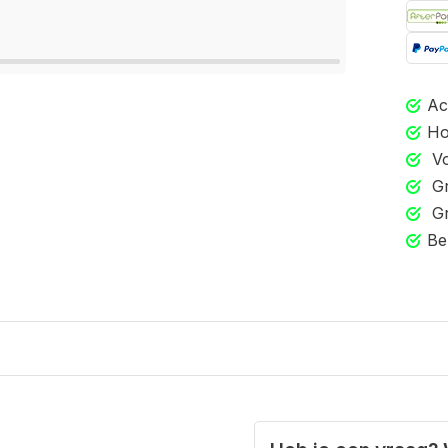
Ac
Ho
Vo
Gr
Gr
Be