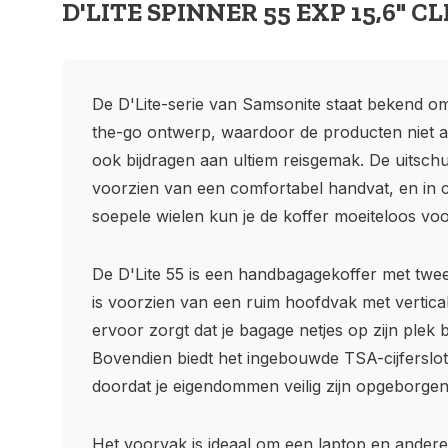
D'LITE SPINNER 55 EXP 15,6" C
De D'Lite-serie van Samsonite staat bekend om z
the-go ontwerp, waardoor de producten niet all
ook bijdragen aan ultiem reisgemak. De uitschu
voorzien van een comfortabel handvat, en in 
soepele wielen kun je de koffer moeiteloos voo
De D'Lite 55 is een handbagagekoffer met twee 
is voorzien van een ruim hoofdvak met vertica
ervoor zorgt dat je bagage netjes op zijn plek bli
Bovendien biedt het ingebouwde TSA-cijferslo
doordat je eigendommen veilig zijn opgeborgen
Het voorvak is ideaal om een laptop en andere