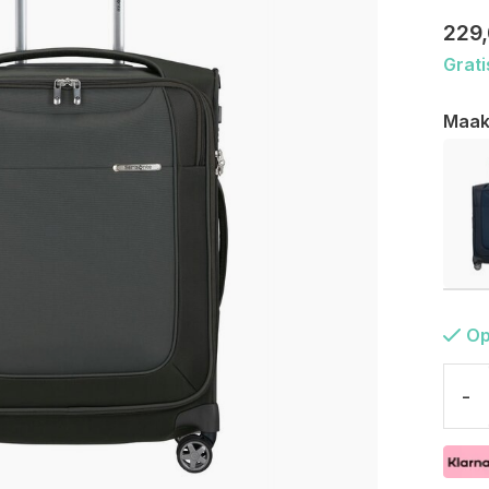
229
Grati
Maak
Op
-