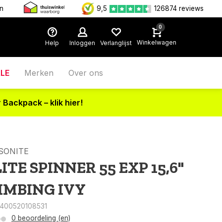
en
9,5
126874 reviews
0
Winkelwagen
Help
Inloggen
Verlanglijst
LE
Merken
Over ons
 Backpack – klik hier!
SONITE
LITE SPINNER 55 EXP 15,6"
IMBING IVY
5400520108531
0 beoordeling (en)