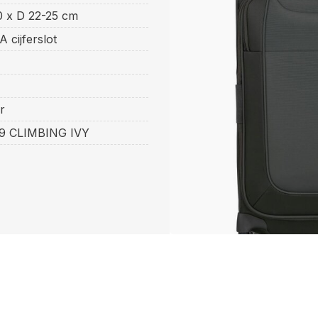
0 x D 22-25 cm
 cijferslot
r
99 CLIMBING IVY