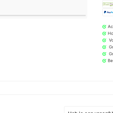
Ac
Ho
Vo
Gr
Gr
Be