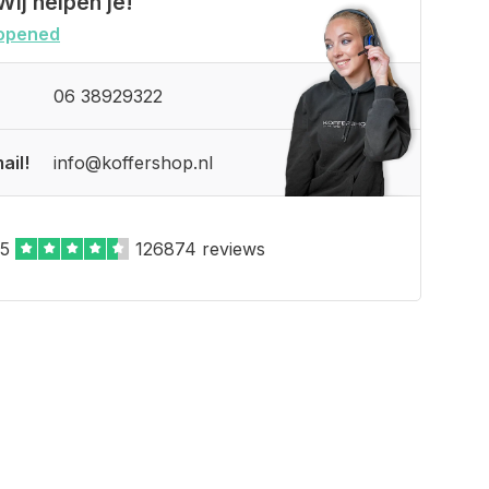
Wij helpen je!
opened
06 38929322
ail!
info@koffershop.nl
,5
126874 reviews