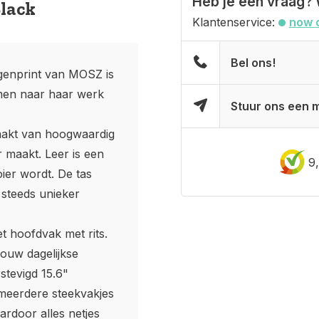
Heb je een vraag? 
Black
Klantenservice:
now 
Bel ons!
ngenprint van MOSZ is
emen naar haar werk
Stuur ons een m
aakt van hoogwaardig
 maakt. Leer is een
9
ier wordt. De tas
n steeds unieker
t hoofdvak met rits.
jouw dagelijkse
stevigd 15.6"
 meerdere steekvakjes
ardoor alles netjes