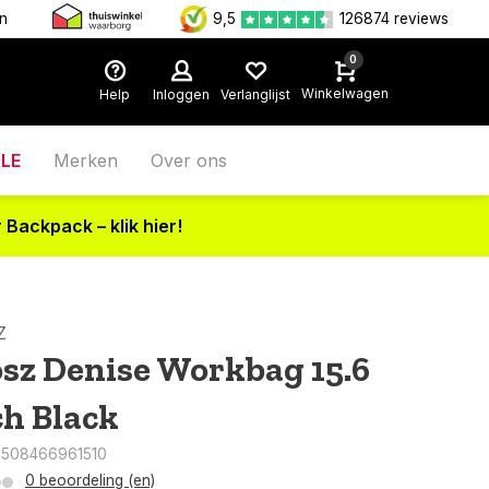
en
9,5
126874 reviews
0
Winkelwagen
Help
Inloggen
Verlanglijst
LE
Merken
Over ons
 Backpack – klik hier!
Z
sz Denise Workbag 15.6
ch Black
9508466961510
0 beoordeling (en)