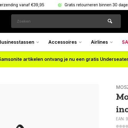
verzending vanaf €39,95
Gratis retourneren binnen 30 dag
Businesstassen
Accessoires
Airlines
SA
Samsonite artikelen ontvang je nu een gratis Underseater
MOS
Mo
in
EAN: 