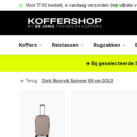
els
Voor 17:00 besteld, is vandaag verzonden (ma-vr)
Gratis 
Koffers
Reistassen
Rugzakken
✈️ Bij geselecteerde 
Terug
Oistr Noorvik Spinner 69 cm GOLD