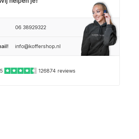
Wij helpen je!
06 38929322
ail!
info@koffershop.nl
,5
126874 reviews