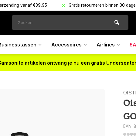
verzending vanaf €39,95
Gratis retourneren binnen 30 dag
Businesstassen
Accessoires
Airlines
SA
Samsonite artikelen ontvang je nu een gratis Underseater
OIST
Oi
GO
EAN: 