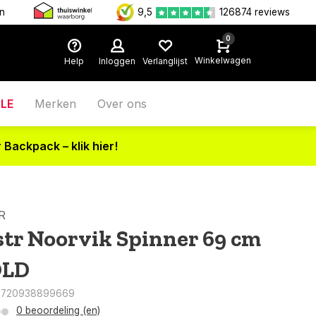
en
9,5
126874 reviews
0
Winkelwagen
Help
Inloggen
Verlanglijst
LE
Merken
Over ons
 Backpack – klik hier!
R
str Noorvik Spinner 69 cm
LD
8720938899669
0 beoordeling (en)