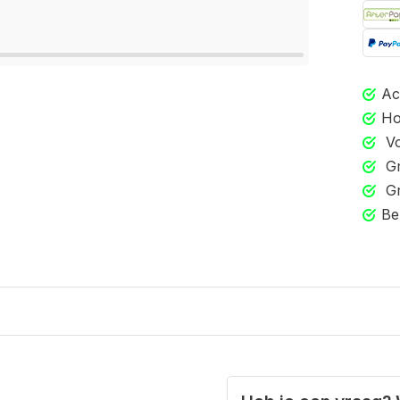
Ac
Ho
Vo
Gr
Gr
Be