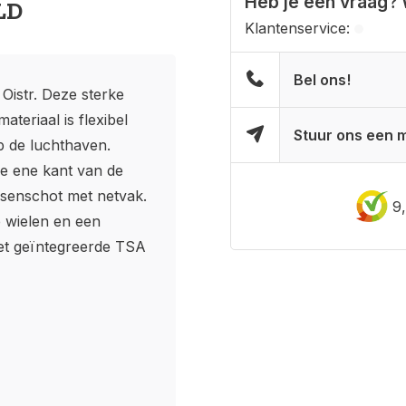
Heb je een vraag? 
LD
Klantenservice:
Bel ons!
Oistr. Deze sterke
ateriaal is flexibel
Stuur ons een m
p de luchthaven.
de ene kant van de
ssenschot met netvak.
9
 wielen en een
 het geïntegreerde TSA