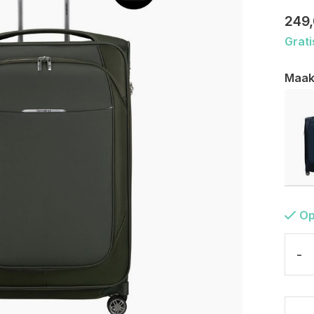
249
Grati
Maak
Op
-