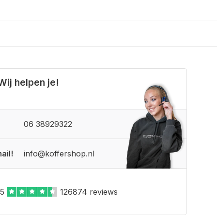
Wij helpen je!
06 38929322
ail!
info@koffershop.nl
,5
126874 reviews