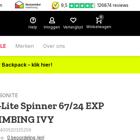
en
9,5
126874 reviews
0
Winkelwagen
Help
Inloggen
Verlanglijst
LE
Merken
Over ons
 Backpack – klik hier!
SONITE
-Lite Spinner 67/24 EXP
IMBING IVY
5400520325259
0 beoordeling (en)