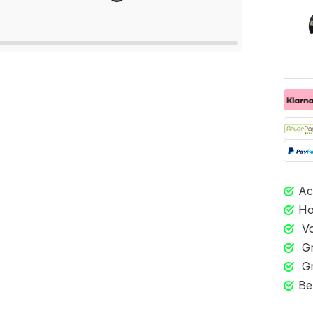
Ac
Ho
Vo
Gr
Gr
Be