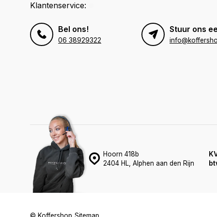
Klantenservice:
Bel ons!
Stuur ons ee
06 38929322
info@koffersho
Hoorn 418b
K
2404 HL, Alphen aan den Rijn
bt
© Koffershop
Sitemap