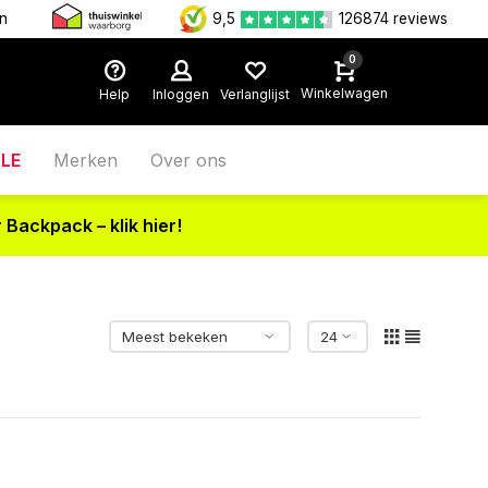
en
9,5
126874 reviews
0
Winkelwagen
Help
Inloggen
Verlanglijst
LE
Merken
Over ons
 Backpack – klik hier!