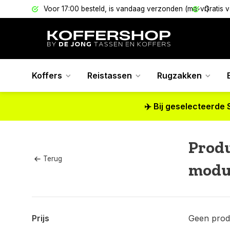
els
Voor 17:00 besteld, is vandaag verzonden (ma-vr)
Gratis 
Koffers
Reistassen
Rugzakken
✈️ Bij geselecteerde 
Prod
Terug
modu
Prijs
Geen prod