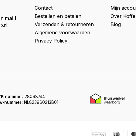
Contact
Mijn accou
Bestellen en betalen
Over Koff
n mail!
Verzenden & retourneren
Blog
p.nl
Algemene voorwaarden
Privacy Policy
VK nummer:
28098744
w-nummer:
NL823960213B01