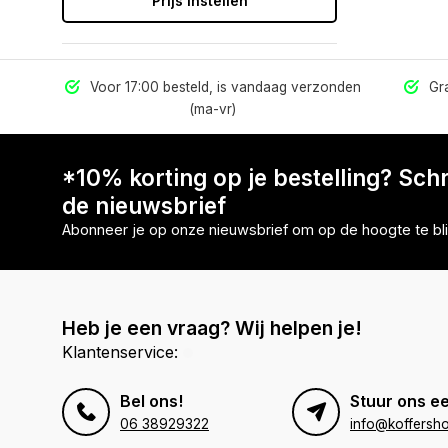
Prijs instellen
els
Voor 17:00 besteld, is vandaag verzonden
Gra
(ma-vr)
*10% korting op je bestelling? Schri
de nieuwsbrief
Abonneer je op onze nieuwsbrief om op de hoogte te bli
Heb je een vraag? Wij helpen je!
Klantenservice:
Bel ons!
Stuur ons ee
06 38929322
info@koffersho