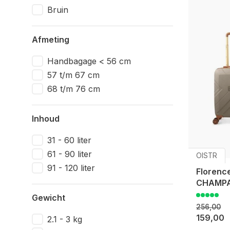
Bruin
Afmeting
Handbagage < 56 cm
57 t/m 67 cm
68 t/m 76 cm
Inhoud
31 - 60 liter
61 - 90 liter
OISTR
91 - 120 liter
Florence
CHAMP
Gewicht
256,00
159,00
2.1 - 3 kg