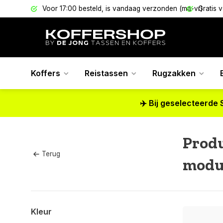
els
Voor 17:00 besteld, is vandaag verzonden (ma-vr)
Gratis 
Koffers
Reistassen
Rugzakken
✈️ Bij geselecteerde 
Prod
Terug
modul
Kleur