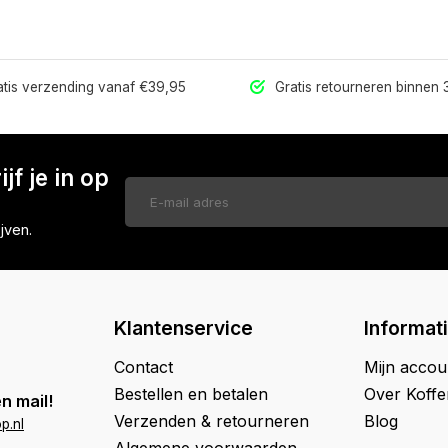
tis verzending vanaf €39,95
Gratis retourneren binnen
jf je in op
jven.
Klantenservice
Informat
Contact
Mijn accou
Bestellen en betalen
Over Koff
n mail!
Verzenden & retourneren
Blog
p.nl