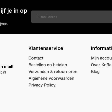
jf je in op
jven.
Klantenservice
Informat
Contact
Mijn accou
Bestellen en betalen
Over Koff
n mail!
Verzenden & retourneren
Blog
p.nl
Algemene voorwaarden
Privacy Policy