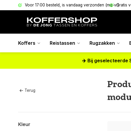
els
Voor 17:00 besteld, is vandaag verzonden (ma-vr)
Gratis 
Koffers
Reistassen
Rugzakken
✈️ Bij geselecteerde 
Prod
Terug
modul
Kleur