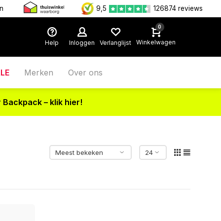
en
9,5
126874 reviews
0
Winkelwagen
Help
Inloggen
Verlanglijst
LE
Merken
Over ons
 Backpack – klik hier!