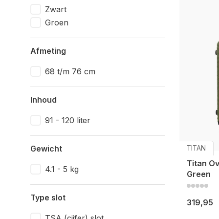
Zwart
Groen
Afmeting
68 t/m 76 cm
Inhoud
91 - 120 liter
Gewicht
TITAN
Titan O
4.1 - 5 kg
Green
Type slot
319,95
TSA (cijfer) slot