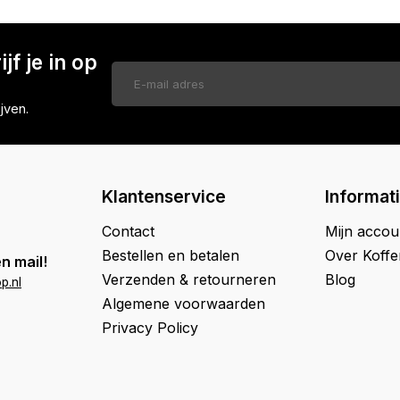
jf je in op
jven.
Klantenservice
Informat
Contact
Mijn accou
Bestellen en betalen
Over Koff
n mail!
Verzenden & retourneren
Blog
p.nl
Algemene voorwaarden
Privacy Policy