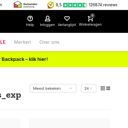
en
9,5
126874 reviews
0
Winkelwagen
Help
Inloggen
Verlanglijst
LE
Merken
Over ons
 Backpack – klik hier!
s_exp