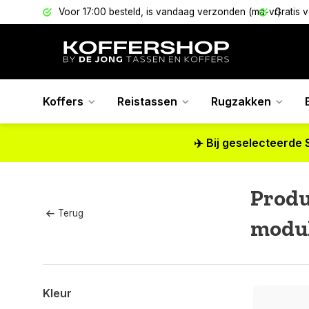
els
Voor 17:00 besteld, is vandaag verzonden (ma-vr)
Gratis 
Koffers
Reistassen
Rugzakken
✈️ Bij geselecteerde 
Produ
Terug
modul
Kleur