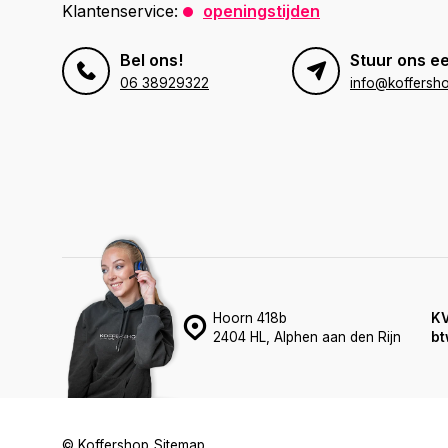
Klantenservice:
openingstijden
Bel ons!
Stuur ons ee
06 38929322
info@koffersho
Hoorn 418b
K
2404 HL, Alphen aan den Rijn
bt
© Koffershop
Sitemap