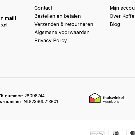
Contact
Mijn accou
Bestellen en betalen
Over Koff
n mail!
Verzenden & retourneren
Blog
p.nl
Algemene voorwaarden
Privacy Policy
VK nummer:
28098744
w-nummer:
NL823960213B01