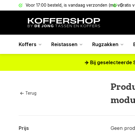
els
Voor 17:00 besteld, is vandaag verzonden (ma-vr)
Gratis 
Koffers
Reistassen
Rugzakken
✈️ Bij geselecteerde 
Prod
Terug
modul
Prijs
Geen prod