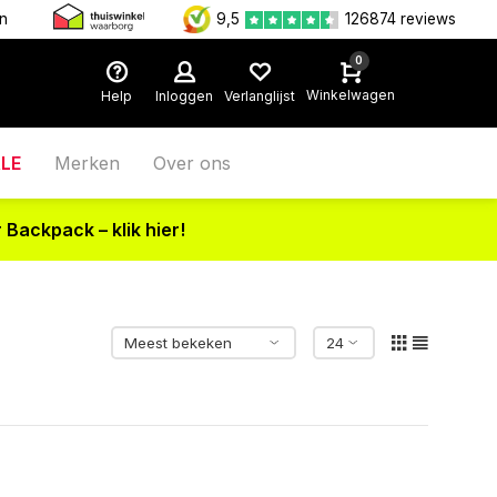
en
9,5
126874 reviews
0
Winkelwagen
Help
Inloggen
Verlanglijst
LE
Merken
Over ons
 Backpack – klik hier!