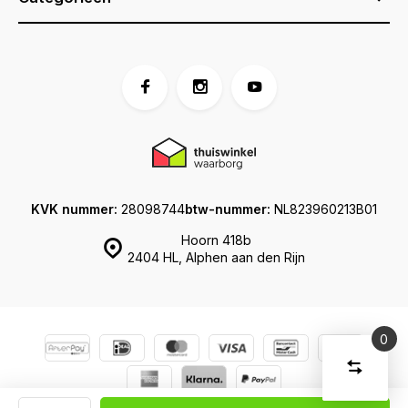
KVK nummer:
28098744
btw-nummer:
NL823960213B01
Hoorn 418b
2404 HL, Alphen aan den Rijn
0
Vergelijk
Start
producte
U
Verwijder
© Koffershop
Sitemap