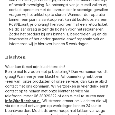
of bestelbevestiging. Na ontvangst van je e-mail zullen wij
contact opnemen met de leverancier. In sommige gevallen
vragen wij het artikel op te sturen. Wanneer de reparatie
binnen een jaar na aankoop valt kan dit kosteloos via een
PostNLpunt, je ontvangt hiervoor per mail een retourticket.
Na dit jaar draag je zelf de kosten voor het retourneren.
Zodra het product bij ons binnen is, beoordelen wij en de
leverancier of het onder garantie en/of reparatie valt en
informeren wij je hierover binnen 5 werkdagen.
Klachten
Waar kan ik met mijn klacht terecht?
Ben je niet tevreden met je bestelling? Dan vernemen we dit
graag! Wanneer je een klacht en/of opmerking hebt over
(één van) onze producten of onze service, dan kun je altijd
contact met ons opnemen. Wij verzoeken je vriendelijk eerst
contact op te nemen met onze klantenservice via
telefoonnummer 06.38929322 of een e-mail te sturen naar
Voor 17:00 besteld, is vandaag verzonden (ma-vr)
info@koffershop.nl
. Wij streven ernaar om klachten die wij
via de e-mail ontvangen op werkdagen binnen 24 uur te
beantwoorden. Mocht dit onverhoopt niet lukken vanwege