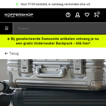
Voor 17:00 besteld, is vandaag verzonden (ma-vr)
0
✈️ Bij geselecteerde Samsonite artikelen ontvang je nu
een gratis Underseater Backpack – klik hier!
Terug