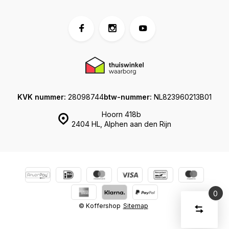
KVK nummer:
28098744
btw-nummer:
NL823960213B01
Hoorn 418b
2404 HL, Alphen aan den Rijn
0
Vergelijk
© Koffershop
Sitemap
Start
producte
U
Verwijder