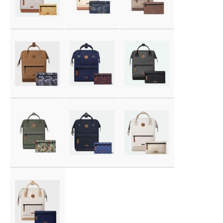
Voor 17:00 besteld, is vandaag verzonden (ma-vr)