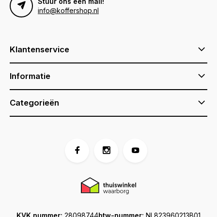
Stuur ons een mail!
info@koffershop.nl
Klantenservice
Informatie
Categorieën
KVK nummer:
28098744
btw-nummer:
NL823960213B01