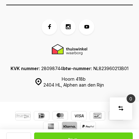
KVK nummer:
28098744
btw-nummer:
NL823960213B01
Hoorn 418b
2404 HL, Alphen aan den Rijn
0
Vergelijk
Start
producte
U
Verwijder
heeft
alle
producten
vergelijki
geen
© Koffershop
Sitemap
artikelen