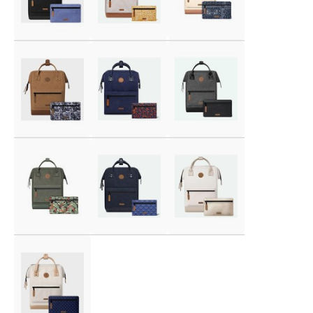
Voor 17:00 besteld, is vandaag verzonden (ma-vr)