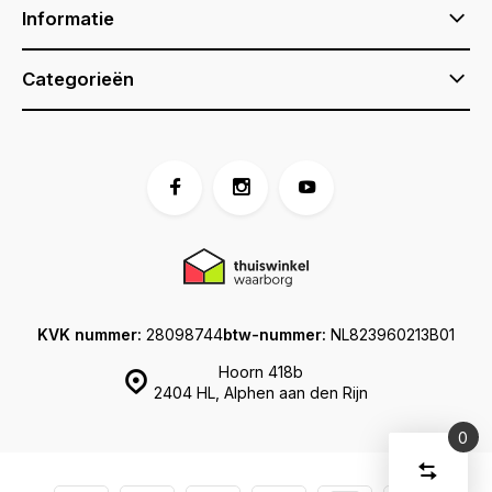
Informatie
Categorieën
KVK nummer:
28098744
btw-nummer:
NL823960213B01
Hoorn 418b
2404 HL, Alphen aan den Rijn
0
Vergelijk
Start
producte