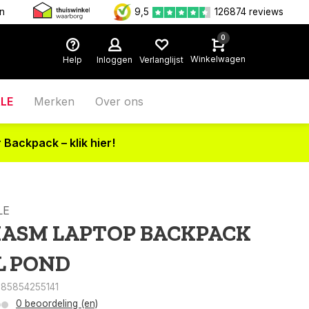
en
9,5
126874 reviews
0
Winkelwagen
Help
Inloggen
Verlanglijst
LE
Merken
Over ons
 Backpack – klik hier!
LE
ASM LAPTOP BACKPACK
L POND
085854255141
0 beoordeling (en)