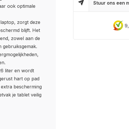
Stuur ons een m
aar ook optimale
laptop, zorgt deze
9
schermd blijft. Het
end, zowel aan de
iem gebruiksgemak.
ergmogelijkheden,
en.
 liter en wordt
 gerust hart op pad
 extra bescherming
tvak je tablet veilig