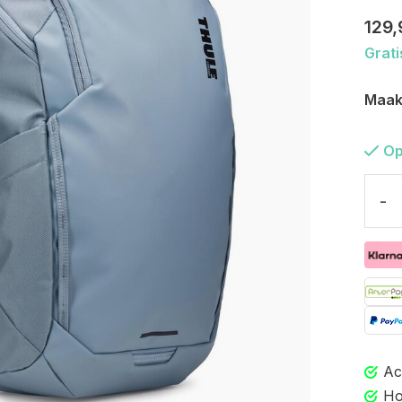
129,
Grati
Maak
Op
-
Ac
Ho