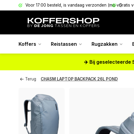
els
Voor 17:00 besteld, is vandaag verzonden (ma-vr)
Gratis 
Koffers
Reistassen
Rugzakken
✈️ Bij geselecteerde 
Terug
CHASM LAPTOP BACKPACK 26L POND