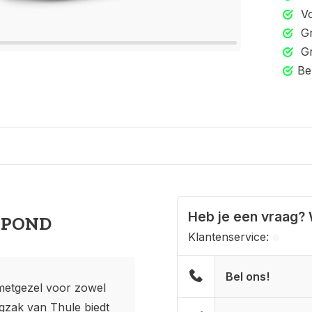
Vo
Gr
Gr
Be
Heb je een vraag? 
 POND
Klantenservice:
Bel ons!
metgezel voor zowel
rugzak van Thule biedt