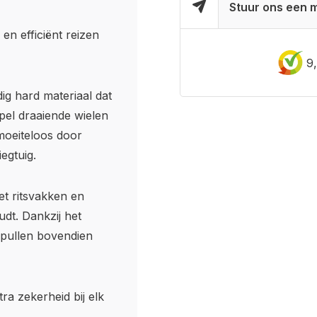
Stuur ons een m
en efficiënt reizen
9
ig hard materiaal dat
pel draaiende wielen
moeiteloos door
egtuig.
et ritsvakken en
udt. Dankzij het
 spullen bovendien
ra zekerheid bij elk