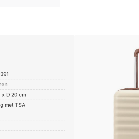
3391
een
5 x D 20 cm
ing met TSA