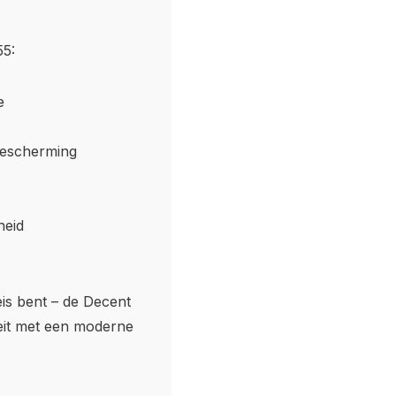
55:
e
bescherming
heid
is bent – de Decent
teit met een moderne