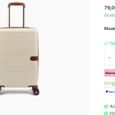
79,0
Grati
Maak
Op
-
Ac
Ho