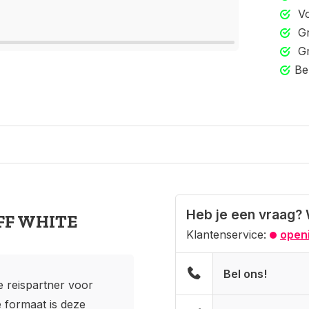
Vo
Gr
Gr
Be
Heb je een vraag? 
OFF WHITE
Klantenservice:
openi
Bel ons!
e reispartner voor
e formaat is deze