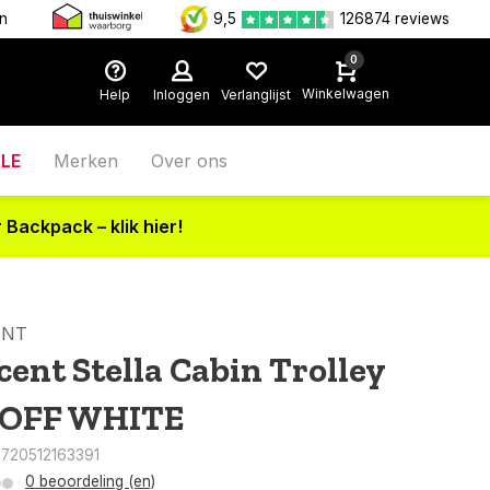
en
9,5
126874 reviews
0
Winkelwagen
Help
Inloggen
Verlanglijst
LE
Merken
Over ons
 Backpack – klik hier!
ENT
cent Stella Cabin Trolley
 OFF WHITE
8720512163391
0 beoordeling (en)