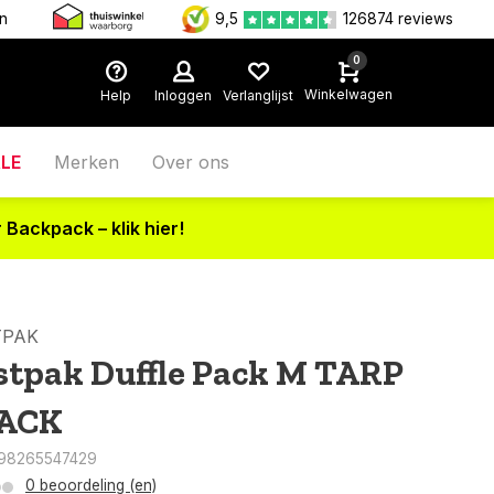
en
9,5
126874 reviews
0
Winkelwagen
Help
Inloggen
Verlanglijst
LE
Merken
Over ons
 Backpack – klik hier!
TPAK
stpak Duffle Pack M TARP
ACK
198265547429
0 beoordeling (en)