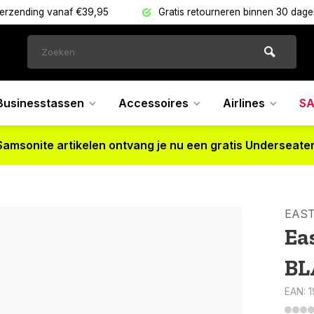
verzending vanaf €39,95
Gratis retourneren binnen 30 dag
Businesstassen
Accessoires
Airlines
SA
Samsonite artikelen ontvang je nu een gratis Underseater
EAS
Ea
BL
EAN: 