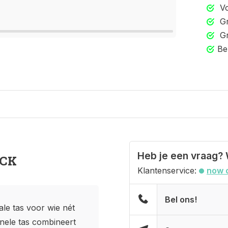
Vo
Gr
Gr
Be
Heb je een vraag? 
ACK
Klantenservice:
now 
Bel ons!
le tas voor wie nét
onele tas combineert