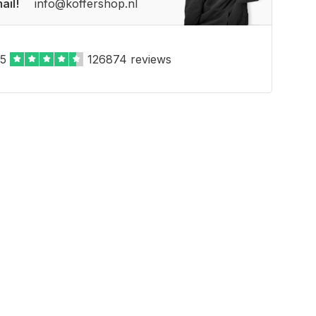
ail!
info@koffershop.nl
,5
126874 reviews