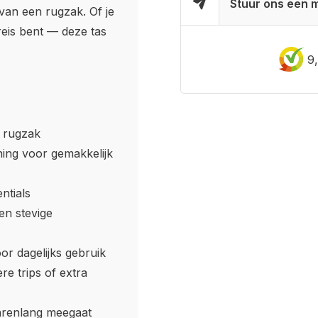
Stuur ons een m
van een rugzak. Of je
eis bent — deze tas
9
s rugzak
ning voor gemakkelijk
ntials
en stevige
or dagelijks gebruik
re trips of extra
 jarenlang meegaat