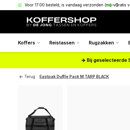
els
Voor 17:00 besteld, is vandaag verzonden (ma-vr)
Gratis 
Koffers
Reistassen
Rugzakken
✈️ Bij geselecteerde 
Terug
Eastpak Duffle Pack M TARP BLACK