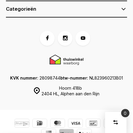
Categorieën
KVK nummer:
28098744
btw-nummer:
NL823960213B01
Hoorn 418b
2404 HL, Alphen aan den Rijn
0
Vergelijk
Start
producte
U