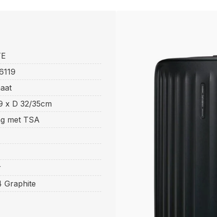
TE
6119
aat
9 x D 32/35cm
ing met TSA
r
4 Graphite