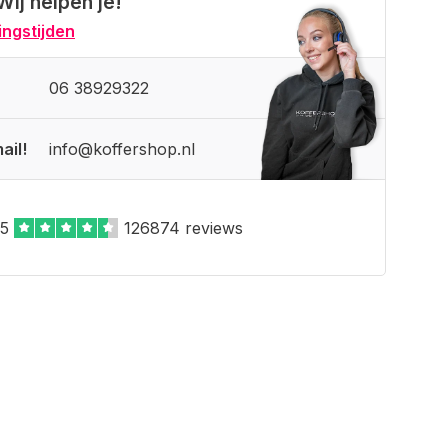
Wij helpen je!
ngstijden
06 38929322
ail!
info@koffershop.nl
,5
126874 reviews