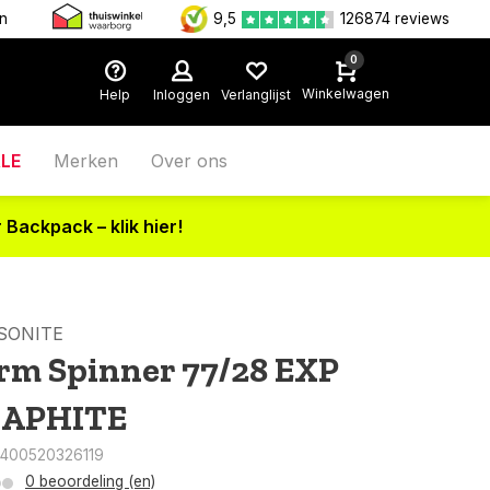
en
9,5
126874 reviews
0
Winkelwagen
Help
Inloggen
Verlanglijst
LE
Merken
Over ons
 Backpack – klik hier!
SONITE
rm Spinner 77/28 EXP
APHITE
5400520326119
0 beoordeling (en)