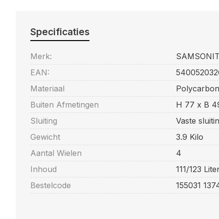
Specificaties
Merk:
SAMSONI
EAN:
540052032
Materiaal
Polycarbon
Buiten Afmetingen
H 77 x B 4
Sluiting
Vaste sluit
Gewicht
3.9 Kilo
Aantal Wielen
4
Inhoud
111/123 Lite
Bestelcode
155031 137