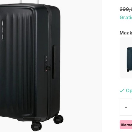
299,
Grati
Maak
Op
-