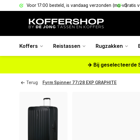
els
Voor 17:00 besteld, is vandaag verzonden (ma-vr)
Gratis 
Koffers
Reistassen
Rugzakken
✈️ Bij geselecteerde 
Terug
Fyrm Spinner 77/28 EXP GRAPHITE