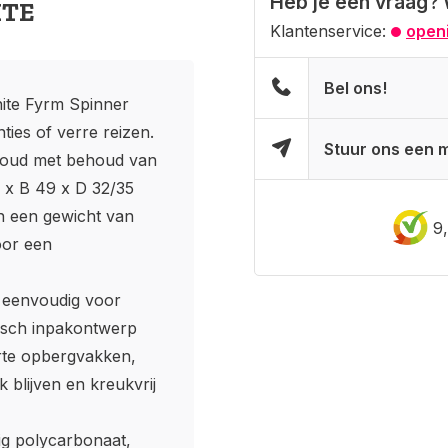
Heb je een vraag? 
ITE
Klantenservice:
openi
Bel ons!
ite Fyrm Spinner
ties of verre reizen.
Stuur ons een m
nhoud met behoud van
 x B 49 x D 32/35
 en een gewicht van
9
voor een
r eenvoudig voor
tisch inpakontwerp
rte opbergvakken,
 blijven en kreukvrij
ig polycarbonaat,