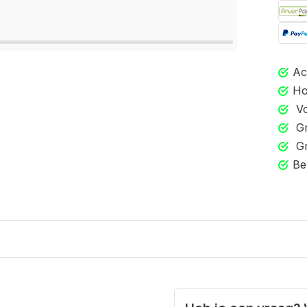
Ac
Ho
Vo
Gr
Gr
Be