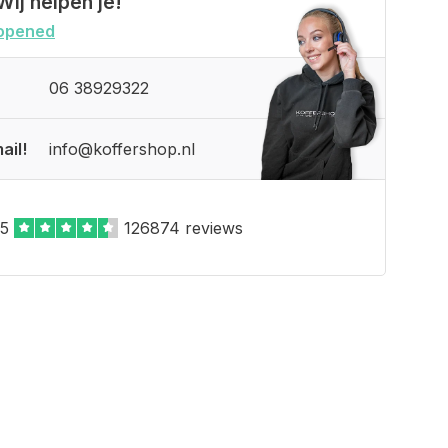
Wij helpen je!
opened
06 38929322
ail!
info@koffershop.nl
,5
126874 reviews