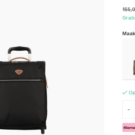
155,
Grati
Maak
Op
-