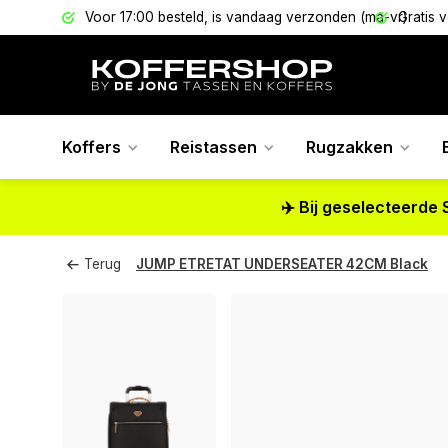
els
Voor 17:00 besteld, is vandaag verzonden (ma-vr)
Gratis 
Koffers
Reistassen
Rugzakken
✈️ Bij geselecteerde 
Terug
JUMP ETRETAT UNDERSEATER 42CM Black