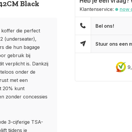
Heb je een vraag? 
2CM Black
Klantenservice:
now 
Bel ons!
koffer die perfect
2 (underseater),
Stuur ons een m
ers die hun bagage
or gebruik bij
 verplicht is. Dankzij
9
teloos onder de
erust met een
et 20% kunt
len zonder concessies
wde 3-cijferige TSA-
ft tijdens je