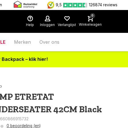
en
9,5
126874 reviews
0
Winkelwagen
Help
Inloggen
Verlanglijst
LE
Merken
Over ons
 Backpack – klik hier!
P
MP ETRETAT
DERSEATER 42CM Black
3660866915732
0 beoordeling (en)