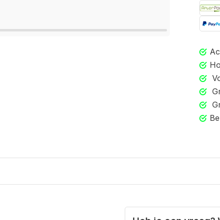
Ac
Ho
Vo
Gr
Gr
Be