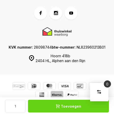
KVK nummer:
28098744
btw-nummer:
NL823960213B01
Hoorn 418b
2404 HL, Alphen aan den Rijn
0
Vergelijk
Start
producte
U
© Koffershop
Sitemap
Verwijder
heeft
alle
Toevoegen
producten
vergelijki
geen