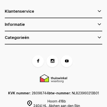
Klantenservice
Informatie
Categorieën
KVK nummer:
28098744
btw-nummer:
NL823960213B01
Hoorn 418b
2404 HL, Alphen aan den Rijn