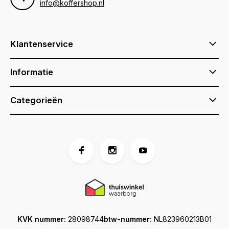
info@koffershop.nl
Klantenservice
Informatie
Categorieën
KVK nummer:
28098744
btw-nummer:
NL823960213B01