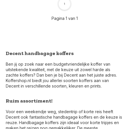
1
Pagina 1 van 1
Decent handbagage koffers
Ben jij op zoek naar een budgetvriendelijke koffer van
uitstekende kwaliteit, met de keuze uit zowel harde als
zachte koffers? Dan ben je bij Decent aan het juiste adres.
Koffershop.nl biedt jou allerlei soorten koffers aan van
Decent in verschillende soorten, kleuren en prints.
Ruim assortiment!
Voor 17:00 besteld, is vandaag verzonden (ma-vr)
Voor een weekendje weg, stedentrip of korte reis heeft
Decent ook fantastische handbagage koffers en de keuze is
reuze. Handbagage koffers zijn ideaal voor korte tripjes en
maken het reizen nog gemakkelijker. De meeste